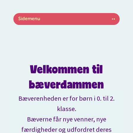
Spring
til
indhold
Sidemenu
Velkommen til
bæverdammen
Bæverenheden er for børn i 0. til 2.
klasse.
Bæverne får nye venner, nye
færdigheder og udfordret deres