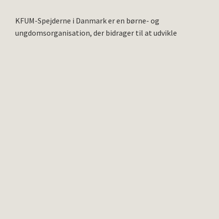
KFUM-Spejderne i Danmark er en børne- og
ungdomsorganisation, der bidrager til at udvikle
spejderne til hele mennesker, som tager ansvar for sig
selv, andre, naturen og samfundet. Dette sker i
forpligtende fællesskaber og i overensstemmelse med
organisationens kristne ståsted samt den
internationale spejderbevægelses idé.
Vores formål bæres af nedenstående principper fra
verdensspejderbevægelsen, som alle medlemmer er en
del af:
Pligten mod Gud
Tilslutning til åndelige principper, loyalitet mod den
religion, som udtrykker dem og accept af andre pligter,
der hænger sammen med de åndelige principper.