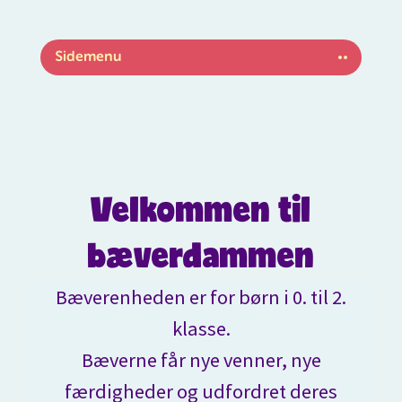
Spring
til
indhold
Sidemenu
Velkommen til
bæverdammen
Bæverenheden er for børn i 0. til 2.
klasse.
Bæverne får nye venner, nye
færdigheder og udfordret deres